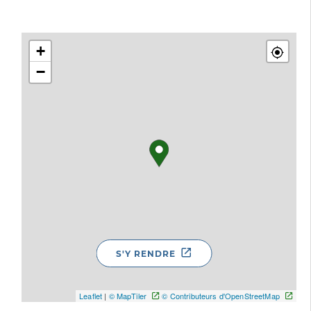
+
−
S'Y RENDRE
Leaflet
|
© MapTiler
© Contributeurs d'OpenStreetMap