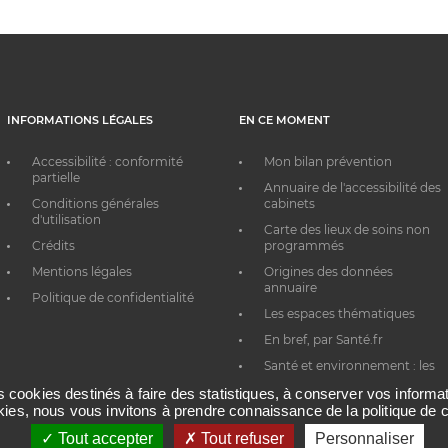
INFORMATIONS LÉGALES
EN CE MOMENT
Accessibilité : conformité
Mon bilan prévention
partielle
Annuaire de l'accessibilité des
Conditions générales
cabinets
d'utilisation
Carte des lieux de soins non
Crédits
programmés
Mentions légales
Origines des données
annuaire
Politique de confidentialité
Les espaces thématiques
En bref, par Santé.fr
Santé et environnement : les
bons réflexes au quotidien
es cookies destinés à faire des statistiques, à conserver vos inform
okies, nous vous invitons à prendre connaissance de la politique de c
Tout accepter
Tout refuser
Personnaliser