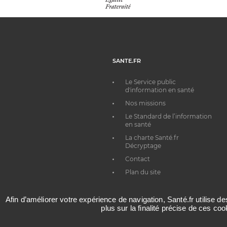
SANTE.FR
Le Service public
d'information en santé
Nos missions
Le Standard de l’information
en santé
La charte Santé.fr
Décryptage
Contact
Plan du site
Afin d’améliorer votre expérience de navigation, Santé.fr utilise d
plus sur la finalité précise de ces co