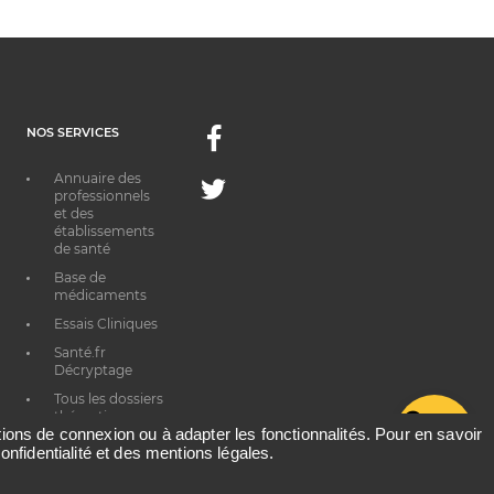
NOS SERVICES
Facebook
Annuaire des
Twitter
professionnels
et des
établissements
de santé
Base de
médicaments
Essais Cliniques
Santé.fr
Décryptage
Tous les dossiers
thématiques
G
ations de connexion ou à adapter les fonctionnalités. Pour en savoir
onfidentialité et des mentions légales.