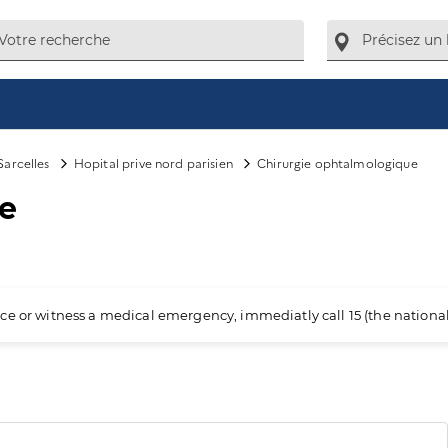
Sarcelles
Hopital prive nord parisien
Chirurgie ophtalmologique
ue
ience or witness a medical emergency, immediatly call 15 (the nation