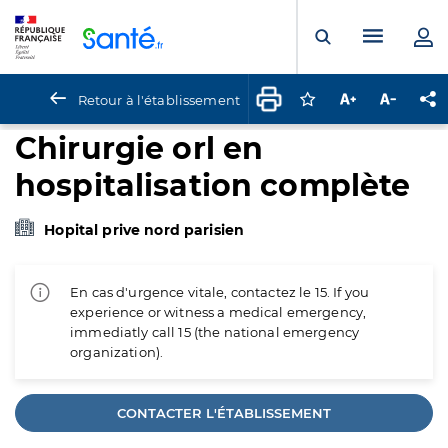
Panneau de gestion des cookies
Menu pr
Ouvrir la rech
Retour à l'établissement
Connectez-vous pour
Augmenter la t
Diminuer 
Pa
Chirurgie orl en
hospitalisation complète
Hopital prive nord parisien
En cas d'urgence vitale, contactez le 15. If you
experience or witness a medical emergency,
immediatly call 15 (the national emergency
organization).
CONTACTER L'ÉTABLISSEMENT