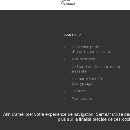
SANTE.FR
Le Service public
d'information en santé
Nos missions
Le Standard de l’information
en santé
La charte Santé.fr
Décryptage
Contact
Plan du site
Afin d’améliorer votre expérience de navigation, Santé.fr utilise d
plus sur la finalité précise de ces co