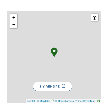
+
−
S'Y RENDRE
Leaflet
|
© MapTiler
© Contributeurs d'OpenStreetMap