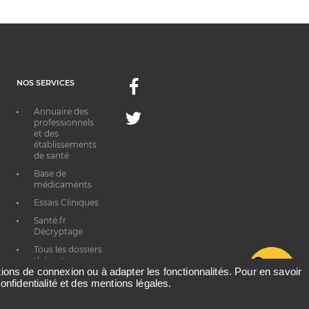
NOS SERVICES
Facebook
Annuaire des
Twitter
professionnels
et des
établissements
de santé
Base de
médicaments
Essais Cliniques
Santé.fr
Décryptage
Tous les dossiers
thématiques
G
ations de connexion ou à adapter les fonctionnalités. Pour en savoir
onfidentialité et des mentions légales.