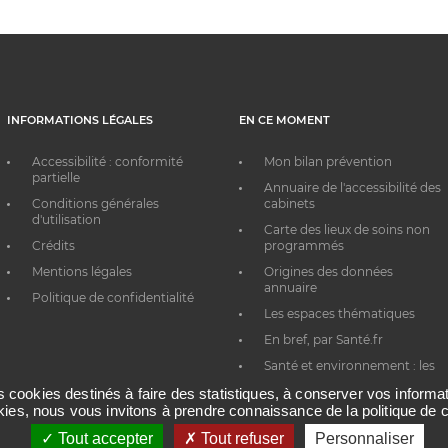
INFORMATIONS LÉGALES
EN CE MOMENT
Accessibilité : conformité
Mon bilan prévention
partielle
Annuaire de l'accessibilité des
Conditions générales
cabinets
d'utilisation
Carte des lieux de soins non
Crédits
programmés
Mentions légales
Origines des données
annuaire
Politique de confidentialité
Les espaces thématiques
En bref, par Santé.fr
Santé et environnement : les
bons réflexes au quotidien
es cookies destinés à faire des statistiques, à conserver vos inform
okies, nous vous invitons à prendre connaissance de la politique de c
Tout accepter
Tout refuser
Personnaliser