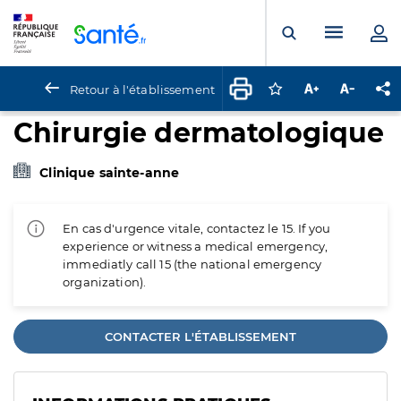
Panneau de gestion des cookies
Menu pr
Ouvrir la rech
Retour à l'établissement
Connectez-vous pour
Augmenter la t
Diminuer 
Pa
Chirurgie dermatologique
Clinique sainte-anne
En cas d'urgence vitale, contactez le 15. If you
experience or witness a medical emergency,
immediatly call 15 (the national emergency
organization).
CONTACTER L'ÉTABLISSEMENT