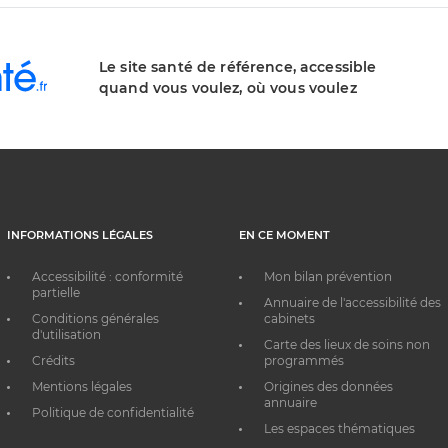
Le site santé de référence, accessible
quand vous voulez, où vous voulez
INFORMATIONS LÉGALES
EN CE MOMENT
Accessibilité : conformité
Mon bilan prévention
partielle
Annuaire de l'accessibilité des
Conditions générales
cabinets
d'utilisation
Carte des lieux de soins non
Crédits
programmés
Mentions légales
Origines des données
annuaire
Politique de confidentialité
Les espaces thématiques