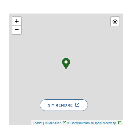
+
−
S'Y RENDRE
Leaflet
|
© MapTiler
© Contributeurs d'OpenStreetMap