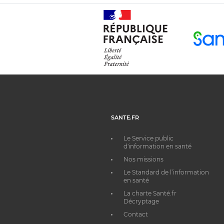
SANTE.FR
Le Service public
d'information en santé
Nos missions
Le Standard de l’information
en santé
La charte Santé.fr
Décryptage
Contact