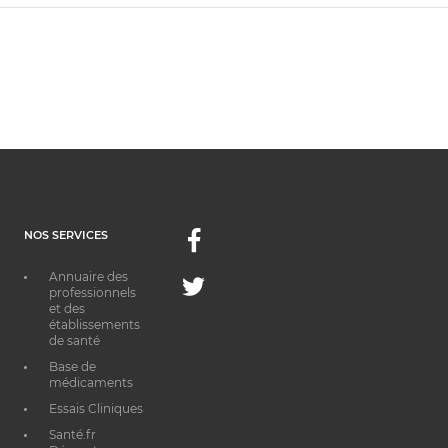
NOS SERVICES
Facebook
Annuaire des
Twitter
professionnels
et des
établissements
de santé
Base de
médicaments
Essais Cliniques
Santé.fr