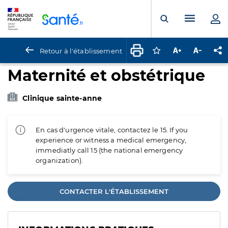
Panneau de gestion des cookies
Menu pr
Ouvrir la rech
Retour à l'établissement
Connectez-vous pour
Augmenter la t
Diminuer 
Pa
Maternité et obstétrique
Clinique sainte-anne
En cas d'urgence vitale, contactez le 15. If you
experience or witness a medical emergency,
immediatly call 15 (the national emergency
organization).
CONTACTER L'ÉTABLISSEMENT