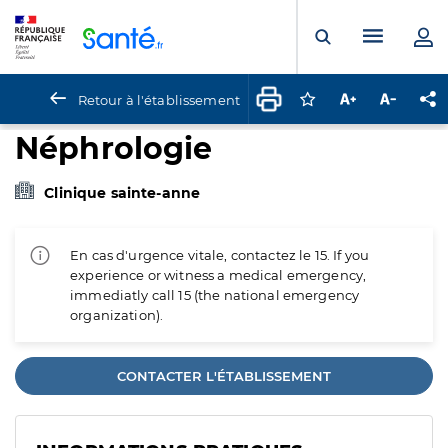
Panneau de gestion des cookies
Menu pr
Ouvrir la rech
Retour à l'établissement
Connectez-vous pour
Augmenter la t
Diminuer 
Pa
Néphrologie
Clinique sainte-anne
En cas d'urgence vitale, contactez le 15. If you
experience or witness a medical emergency,
immediatly call 15 (the national emergency
organization).
CONTACTER L'ÉTABLISSEMENT