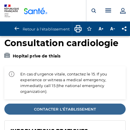
Panneau de gestion des cookies
Menu pr
Ouvrir la rech
Retour à l'établissement
Connectez-vous pour
Augmenter la t
Diminuer 
Pa
Consultation cardiologie
Hopital prive de thiais
En cas d'urgence vitale, contactez le 15. If you
experience or witness a medical emergency,
immediatly call 15 (the national emergency
organization).
CONTACTER L'ÉTABLISSEMENT