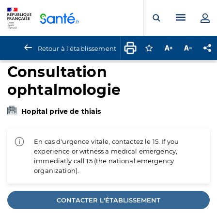
Panneau de gestion des cookies
Menu pr
Ouvrir la rech
Retour à l'établissement
Connectez-vous pour
Augmenter la t
Diminuer 
Pa
Consultation
ophtalmologie
Hopital prive de thiais
En cas d'urgence vitale, contactez le 15. If you
experience or witness a medical emergency,
immediatly call 15 (the national emergency
organization).
CONTACTER L'ÉTABLISSEMENT