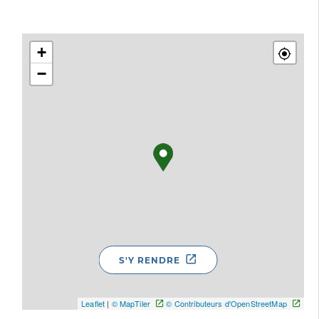
+
−
S'Y RENDRE
Leaflet
|
© MapTiler
© Contributeurs d'OpenStreetMap