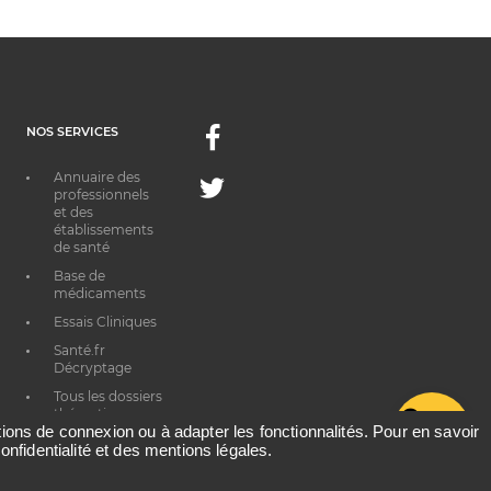
NOS SERVICES
Facebook
Annuaire des
Twitter
professionnels
et des
établissements
de santé
Base de
médicaments
Essais Cliniques
Santé.fr
Décryptage
Tous les dossiers
thématiques
G
ations de connexion ou à adapter les fonctionnalités. Pour en savoir
onfidentialité et des mentions légales.