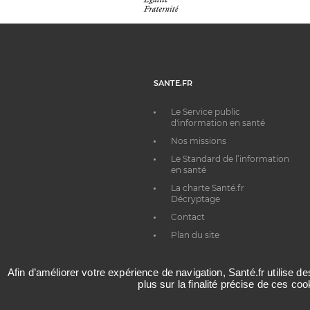
SANTE.FR
Le Service public
d'information en santé
Nos missions
Le Standard de l’information
en santé
La charte Santé.fr
Décryptage
Contact
Plan du site
Afin d’améliorer votre expérience de navigation, Santé.fr utilise d
plus sur la finalité précise de ces co