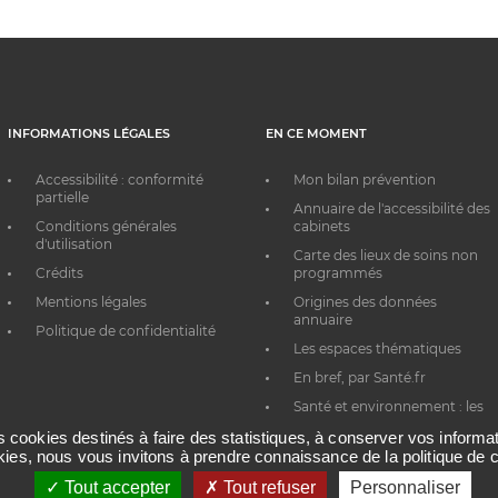
INFORMATIONS LÉGALES
EN CE MOMENT
Accessibilité : conformité
Mon bilan prévention
partielle
Annuaire de l'accessibilité des
Conditions générales
cabinets
d'utilisation
Carte des lieux de soins non
Crédits
programmés
Mentions légales
Origines des données
annuaire
Politique de confidentialité
Les espaces thématiques
En bref, par Santé.fr
Santé et environnement : les
bons réflexes au quotidien
es cookies destinés à faire des statistiques, à conserver vos inform
okies, nous vous invitons à prendre connaissance de la politique de c
Tout accepter
Tout refuser
Personnaliser