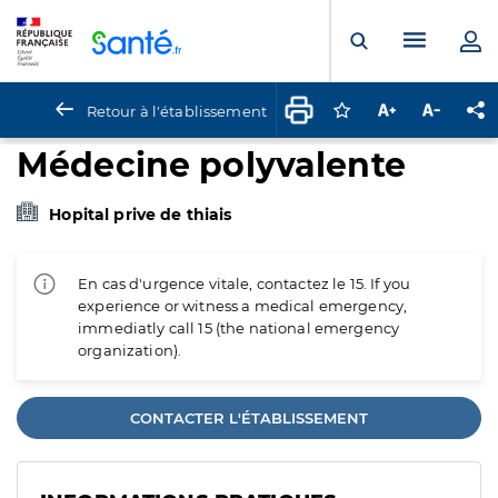
Panneau de gestion des cookies
Menu pr
Ouvrir la rech
Retour à l'établissement
Connectez-vous pour
Augmenter la t
Diminuer 
Pa
Médecine polyvalente
Hopital prive de thiais
En cas d'urgence vitale, contactez le 15. If you
experience or witness a medical emergency,
immediatly call 15 (the national emergency
organization).
CONTACTER L'ÉTABLISSEMENT