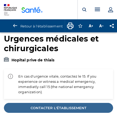
Panneau de gestion des cookies
Menu pr
Ouvrir la rech
Retour à l'établissement
Connectez-vous pour
Augmenter la t
Diminuer 
Pa
Urgences médicales et
chirurgicales
Hopital prive de thiais
En cas d'urgence vitale, contactez le 15. If you
experience or witness a medical emergency,
immediatly call 15 (the national emergency
organization).
CONTACTER L'ÉTABLISSEMENT