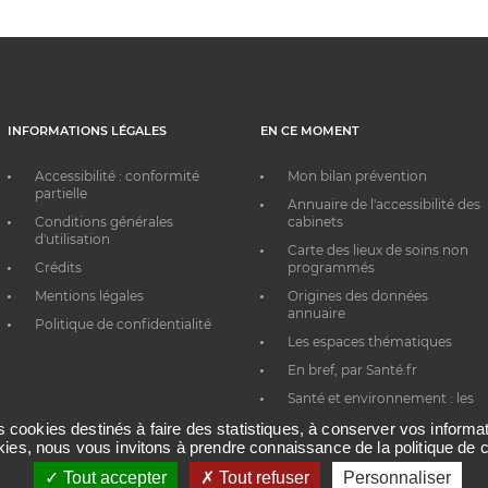
INFORMATIONS LÉGALES
EN CE MOMENT
Accessibilité : conformité
Mon bilan prévention
partielle
Annuaire de l'accessibilité des
Conditions générales
cabinets
d'utilisation
Carte des lieux de soins non
Crédits
programmés
Mentions légales
Origines des données
annuaire
Politique de confidentialité
Les espaces thématiques
En bref, par Santé.fr
Santé et environnement : les
bons réflexes au quotidien
es cookies destinés à faire des statistiques, à conserver vos inform
okies, nous vous invitons à prendre connaissance de la politique de c
Tout accepter
Tout refuser
Personnaliser