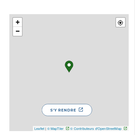
+
−
S'Y RENDRE
Leaflet
|
© MapTiler
© Contributeurs d'OpenStreetMap