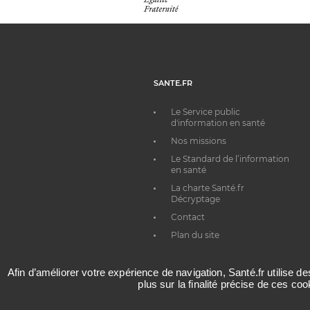
SANTE.FR
Le Service public
d'information en santé
Nos missions
Le Standard de l’information
en santé
La charte Santé.fr
Décryptage
Contact
Plan du site
Afin d’améliorer votre expérience de navigation, Santé.fr utilise d
plus sur la finalité précise de ces co