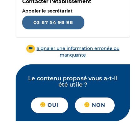
Contacter l'établissement
Appeler le secrétariat
03 87 54 98 98
Signaler une information erronée ou
manquante
Le contenu proposé vous a-t-il
été utile ?
OUI
NON