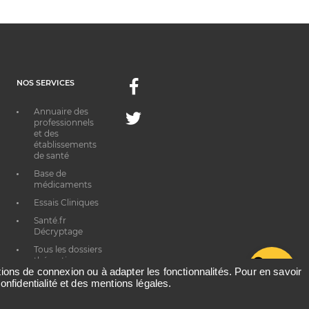
NOS SERVICES
Facebook
Annuaire des
Twitter
professionnels
et des
établissements
de santé
Base de
médicaments
Essais Cliniques
Santé.fr
Décryptage
Tous les dossiers
thématiques
G
ations de connexion ou à adapter les fonctionnalités. Pour en savoir
onfidentialité et des mentions légales.