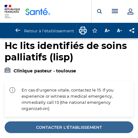
Panneau de gestion des cookies
Menu pr
Ouvrir la rech
Retour à l'établissement
Connectez-vous pour
Augmenter la t
Diminuer 
Pa
Hc lits identifiés de soins
palliatifs (lisp)
Clinique pasteur - toulouse
En cas d'urgence vitale, contactez le 15. If you
experience or witness a medical emergency,
immediatly call 15 (the national emergency
organization).
CONTACTER L'ÉTABLISSEMENT