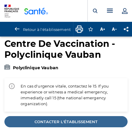
Panneau de gestion des cookies
Menu pr
Ouvrir la rech
Retour à l'établissement
Connectez-vous pour
Augmenter la t
Diminuer 
Pa
Centre De Vaccination -
Polyclinique Vauban
Polyclinique Vauban
En cas d'urgence vitale, contactez le 15. If you
experience or witness a medical emergency,
immediatly call 15 (the national emergency
organization).
CONTACTER L'ÉTABLISSEMENT