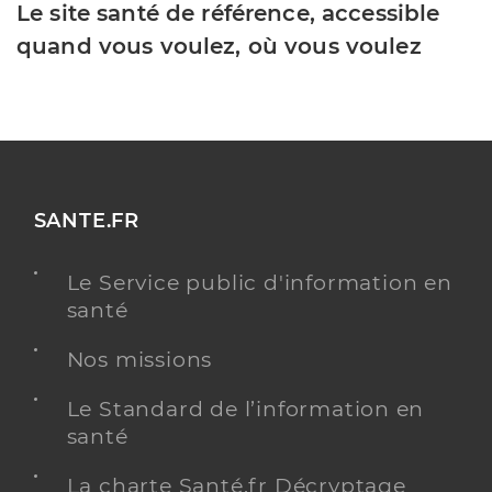
Le site santé de référence, accessible
quand vous voulez, où vous voulez
SANTE.FR
Le Service public d'information en
santé
Nos missions
Le Standard de l’information en
santé
La charte Santé.fr Décryptage