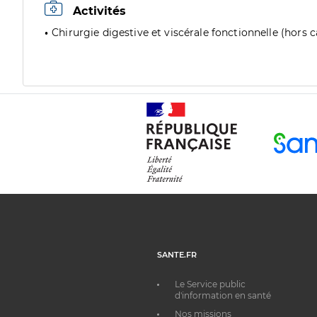
Activités
Chirurgie digestive et viscérale fonctionnelle (hors 
SANTE.FR
Le Service public
d'information en santé
Nos missions