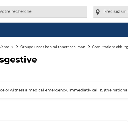
Vantoux
Groupe uneos hopital robert schuman
Consultations chirurg
isgestive
ience or witness a medical emergency, immediatly call 15 (the nation