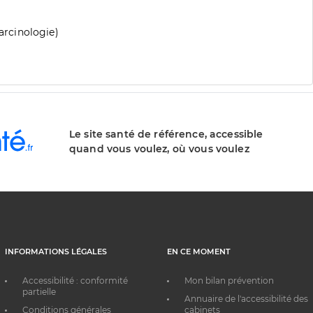
carcinologie)
Le site santé de référence, accessible
quand vous voulez, où vous voulez
INFORMATIONS LÉGALES
EN CE MOMENT
Accessibilité : conformité
Mon bilan prévention
partielle
Annuaire de l'accessibilité des
Conditions générales
cabinets