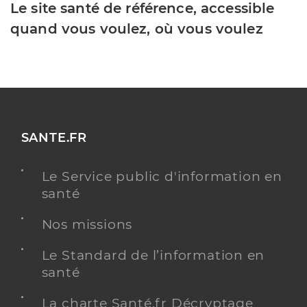
Le site santé de référence, accessible
quand vous voulez, où vous voulez
SANTE.FR
Le Service public d'information en
santé
Nos missions
Le Standard de l’information en
santé
La charte Santé.fr Décryptage