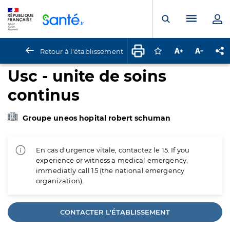
Panneau de gestion des cookies
Menu pr
Ouvrir la rech
Retour à l'établissement
Connectez-vous pour
Augmenter la t
Diminuer 
Pa
Usc - unite de soins
continus
Groupe uneos hopital robert schuman
En cas d'urgence vitale, contactez le 15. If you
experience or witness a medical emergency,
immediatly call 15 (the national emergency
organization).
CONTACTER L'ÉTABLISSEMENT