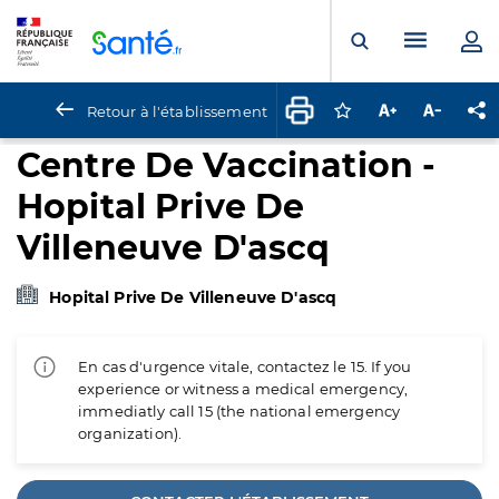
Panneau de gestion des cookies
Menu pr
Ouvrir la rech
Retour à l'établissement
Connectez-vous pour
Augmenter la t
Diminuer 
Pa
Centre De Vaccination -
Hopital Prive De
Villeneuve D'ascq
Hopital Prive De Villeneuve D'ascq
En cas d'urgence vitale, contactez le 15. If you
experience or witness a medical emergency,
immediatly call 15 (the national emergency
organization).