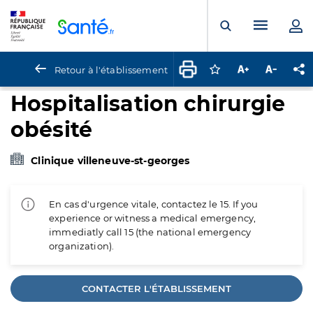
Panneau de gestion des cookies
Menu pr
Ouvrir la rech
Retour à l'établissement
Connectez-vous pour
Augmenter la t
Diminuer 
Pa
Hospitalisation chirurgie
obésité
Clinique villeneuve-st-georges
En cas d'urgence vitale, contactez le 15. If you
experience or witness a medical emergency,
immediatly call 15 (the national emergency
organization).
CONTACTER L'ÉTABLISSEMENT