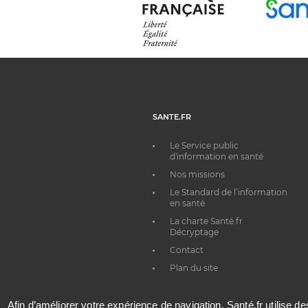
SANTE.FR
Le Service public
d'information en santé
Nos missions
Le Standard de l’information
en santé
La charte Santé.fr
Décryptage
Contact
Plan du site
Afin d’améliorer votre expérience de navigation, Santé.fr utilise d