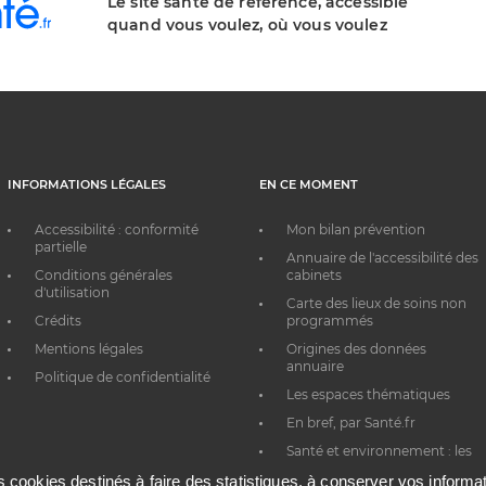
Le site santé de référence, accessible
quand vous voulez, où vous voulez
INFORMATIONS LÉGALES
EN CE MOMENT
Accessibilité : conformité
Mon bilan prévention
partielle
Annuaire de l'accessibilité des
Conditions générales
cabinets
d'utilisation
Carte des lieux de soins non
Crédits
programmés
Mentions légales
Origines des données
annuaire
Politique de confidentialité
Les espaces thématiques
En bref, par Santé.fr
Santé et environnement : les
bons réflexes au quotidien
es cookies destinés à faire des statistiques, à conserver vos inform