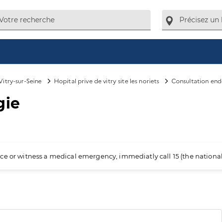
Vitry-sur-Seine
Hopital prive de vitry site les noriets
Consultation end
gie
ience or witness a medical emergency, immediatly call 15 (the nation