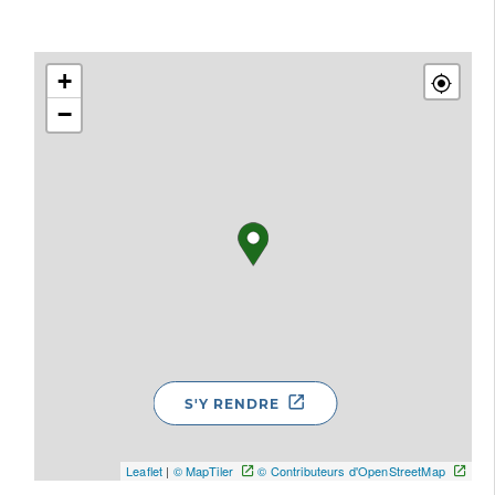
+
−
S'Y RENDRE
Leaflet
|
© MapTiler
© Contributeurs d'OpenStreetMap