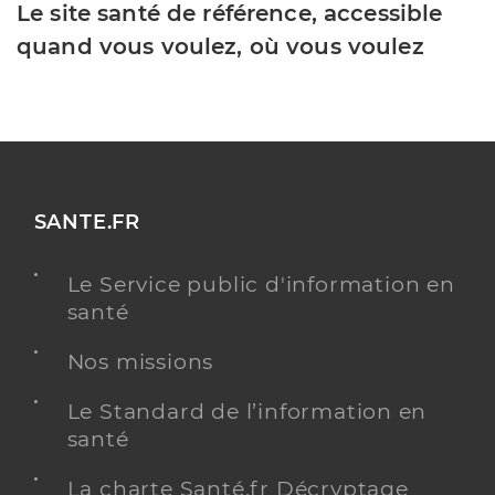
Le site santé de référence, accessible
quand vous voulez, où vous voulez
SANTE.FR
Le Service public d'information en
santé
Nos missions
Le Standard de l’information en
santé
La charte Santé.fr Décryptage