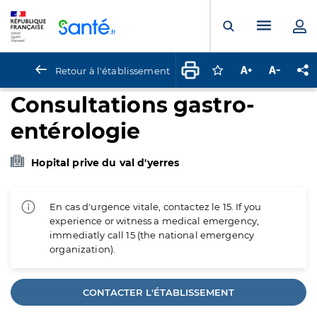
Panneau de gestion des cookies
Menu pr
Ouvrir la rech
Retour à l'établissement
Connectez-vous pour
Augmenter la t
Diminuer 
Pa
Consultations gastro-
entérologie
Hopital prive du val d'yerres
En cas d'urgence vitale, contactez le 15. If you
experience or witness a medical emergency,
immediatly call 15 (the national emergency
organization).
CONTACTER L'ÉTABLISSEMENT