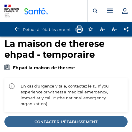
Panneau de gestion des cookies
Menu pr
Ouvrir la rech
Retour à l'établissement
Connectez-vous pour
Augmenter la t
Diminuer 
Pa
La maison de therese
ehpad - temporaire
Ehpad la maison de therese
En cas d'urgence vitale, contactez le 15. If you
experience or witness a medical emergency,
immediatly call 15 (the national emergency
organization).
CONTACTER L'ÉTABLISSEMENT