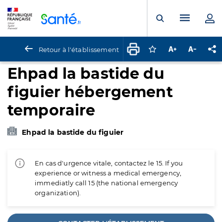
Panneau de gestion des cookies
Menu pr
Ouvrir la rech
Retour à l'établissement
Connectez-vous pour
Augmenter la t
Diminuer 
Pa
Ehpad la bastide du
figuier hébergement
temporaire
Ehpad la bastide du figuier
En cas d'urgence vitale, contactez le 15. If you
experience or witness a medical emergency,
immediatly call 15 (the national emergency
organization).