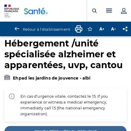
Panneau de gestion des cookies
Menu pr
Ouvrir la rech
Retour à l'établissement
Connectez-vous pour
Augmenter la t
Diminuer 
Pa
Hébergement /unité
spécialisée alzheimer et
apparentées, uvp, cantou
Ehpad les jardins de jouvence - albi
En cas d'urgence vitale, contactez le 15. If you
experience or witness a medical emergency,
immediatly call 15 (the national emergency
organization).