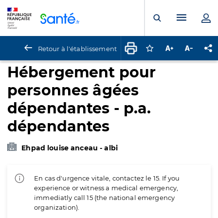
Panneau de gestion des cookies
Menu pr
Ouvrir la rech
Retour à l'établissement
Connectez-vous pour
Augmenter la t
Diminuer 
Pa
Hébergement pour
personnes âgées
dépendantes - p.a.
dépendantes
Ehpad louise anceau - albi
En cas d'urgence vitale, contactez le 15. If you
experience or witness a medical emergency,
immediatly call 15 (the national emergency
organization).