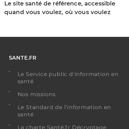
Le site santé de référence, accessible
quand vous voulez, où vous voulez
SANTE.FR
Le Service public d'information en
santé
Nos missions
Le Standard de l’information en
santé
La charte Santé.fr Décryptage