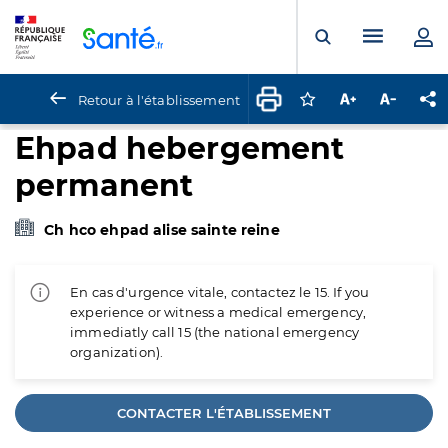
Panneau de gestion des cookies
Menu pr
Ouvrir la rech
Retour à l'établissement
Connectez-vous pour
Augmenter la t
Diminuer 
Pa
Ehpad hebergement
permanent
Ch hco ehpad alise sainte reine
En cas d'urgence vitale, contactez le 15. If you
experience or witness a medical emergency,
immediatly call 15 (the national emergency
organization).
CONTACTER L'ÉTABLISSEMENT