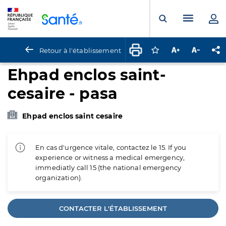
Panneau de gestion des cookies
Menu pr
Ouvrir la rech
Retour à l'établissement
Connectez-vous pour
Augmenter la t
Diminuer 
Pa
Ehpad enclos saint-
cesaire - pasa
Ehpad enclos saint cesaire
En cas d'urgence vitale, contactez le 15. If you
experience or witness a medical emergency,
immediatly call 15 (the national emergency
organization).
CONTACTER L'ÉTABLISSEMENT