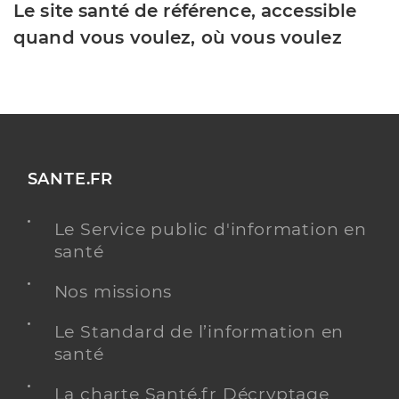
Le site santé de référence, accessible
quand vous voulez, où vous voulez
SANTE.FR
Le Service public d'information en
santé
Nos missions
Le Standard de l’information en
santé
La charte Santé.fr Décryptage