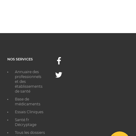
NOS SERVICES
Facebook
Annuaire des
Twitter
professionnels
et des
établissements
de santé
Base de
médicaments
Essais Cliniques
Santé.fr
Décryptage
Tous les dossiers