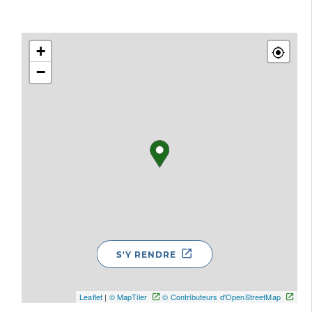
+
−
S'Y RENDRE
Leaflet
|
© MapTiler
© Contributeurs d'OpenStreetMap