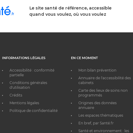
Le site santé de référence, accessible
quand vous voulez, où vous voulez
INFORMATIONS LÉGALES
EN CE MOMENT
Accessibilité : conformité
Mon bilan prévention
partielle
Annuaire de l'accessibilité des
Conditions générales
cabinets
d'utilisation
Carte des lieux de soins non
Crédits
programmés
Mentions légales
Origines des données
annuaire
Politique de confidentialité
Les espaces thématiques
En bref, par Santé.fr
Santé et environnement : les