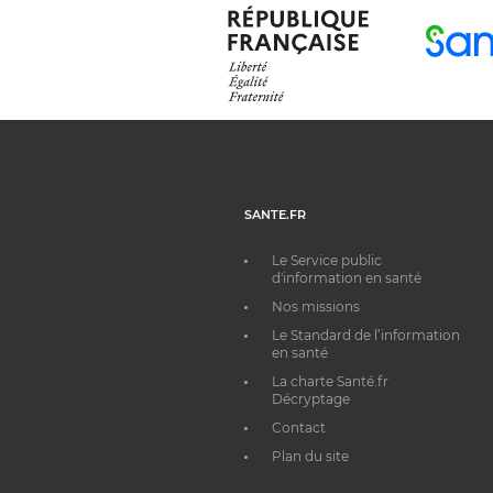
SANTE.FR
Le Service public
d'information en santé
Nos missions
Le Standard de l’information
en santé
La charte Santé.fr
Décryptage
Contact
Plan du site