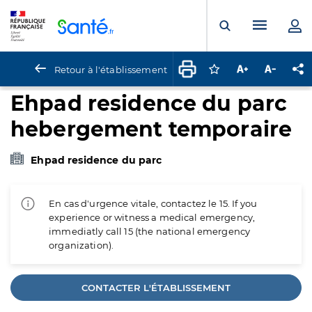
Panneau de gestion des cookies
Menu pr
Ouvrir la rech
Retour à l'établissement
Connectez-vous pour
Augmenter la t
Diminuer 
Pa
Ehpad residence du parc
hebergement temporaire
Ehpad residence du parc
En cas d'urgence vitale, contactez le 15. If you
experience or witness a medical emergency,
immediatly call 15 (the national emergency
organization).
CONTACTER L'ÉTABLISSEMENT