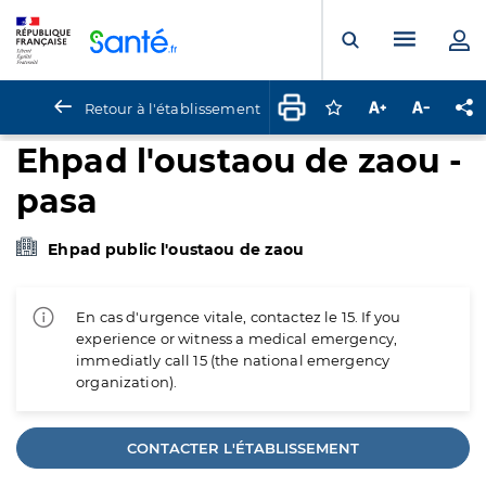
Panneau de gestion des cookies
Menu pr
Ouvrir la rech
Retour à l'établissement
Connectez-vous pour
Augmenter la t
Diminuer 
Pa
Ehpad l'oustaou de zaou -
pasa
Ehpad public l'oustaou de zaou
En cas d'urgence vitale, contactez le 15. If you
experience or witness a medical emergency,
immediatly call 15 (the national emergency
organization).
CONTACTER L'ÉTABLISSEMENT