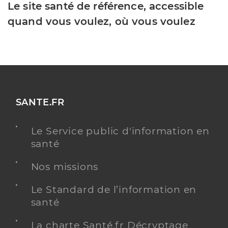
Le site santé de référence, accessible
quand vous voulez, où vous voulez
SANTE.FR
Le Service public d'information en
santé
Nos missions
Le Standard de l’information en
santé
La charte Santé.fr Décryptage