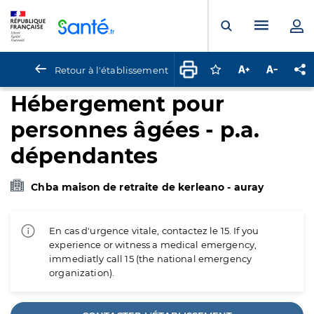
Panneau de gestion des cookies
Menu pr
Ouvrir la rech
Retour à l'établissement
Connectez-vous pour
Augmenter la t
Diminuer 
Pa
Hébergement pour
personnes âgées - p.a.
dépendantes
Chba maison de retraite de kerleano - auray
En cas d'urgence vitale, contactez le 15. If you
experience or witness a medical emergency,
immediatly call 15 (the national emergency
organization).