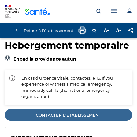
Panneau de gestion des cookies
Menu pr
Ouvrir la rech
Retour à l'établissement
Connectez-vous pour
Augmenter la t
Diminuer 
Pa
Hebergement temporaire
Ehpad la providence autun
En cas d'urgence vitale, contactez le 15. If you
experience or witness a medical emergency,
immediatly call 15 (the national emergency
organization).
CONTACTER L'ÉTABLISSEMENT