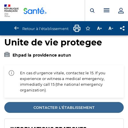
Panneau de gestion des cookies
Menu pr
Ouvrir la rech
Retour à l'établissement
Connectez-vous pour
Augmenter la t
Diminuer 
Pa
Unite de vie protegee
Ehpad la providence autun
En cas d'urgence vitale, contactez le 15. If you
experience or witness a medical emergency,
immediatly call 15 (the national emergency
organization).
CONTACTER L'ÉTABLISSEMENT