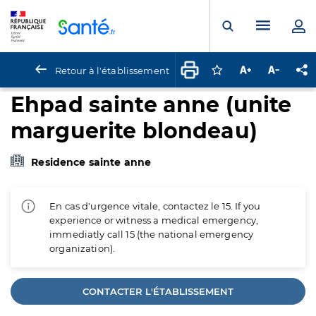
Panneau de gestion des cookies
Menu pr
Ouvrir la rech
Retour à l'établissement
Connectez-vous pour
Augmenter la t
Diminuer 
Pa
Ehpad sainte anne (unite
marguerite blondeau)
Residence sainte anne
En cas d'urgence vitale, contactez le 15. If you
experience or witness a medical emergency,
immediatly call 15 (the national emergency
organization).
CONTACTER L'ÉTABLISSEMENT