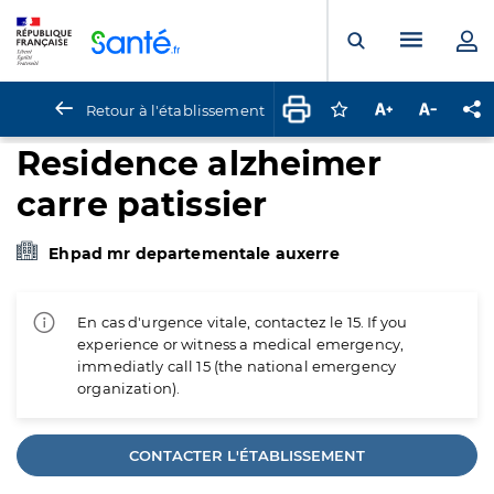
Panneau de gestion des cookies
Menu pr
Ouvrir la rech
Retour à l'établissement
Connectez-vous pour
Augmenter la t
Diminuer 
Pa
Residence alzheimer
carre patissier
Ehpad mr departementale auxerre
En cas d'urgence vitale, contactez le 15. If you
experience or witness a medical emergency,
immediatly call 15 (the national emergency
organization).
CONTACTER L'ÉTABLISSEMENT