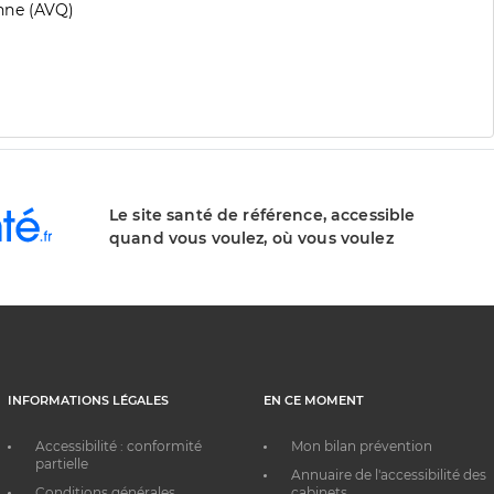
nne (AVQ)
Le site santé de référence, accessible
quand vous voulez, où vous voulez
INFORMATIONS LÉGALES
EN CE MOMENT
Accessibilité : conformité
Mon bilan prévention
partielle
Annuaire de l'accessibilité des
Conditions générales
cabinets