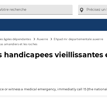
es âgées dépendantes
Auxerre
Ehpad mr departementale auxerre
ilas amandiers et les roches
andicapees vieillissantes et
ience or witness a medical emergency, immediatly call 15 (the nation