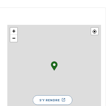
+
−
S'Y RENDRE