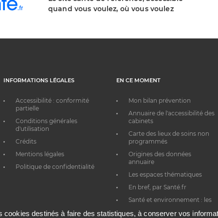
quand vous voulez, où vous voulez
INFORMATIONS LÉGALES
EN CE MOMENT
Accessibilité : conformité
Mon bilan prévention
partielle
Annuaire de l'accessibilité des
Conditions générales
cabinets
d'utilisation
Carte des lieux de soins non
Crédits
programmés
Mentions légales
Origines des données
annuaire
Politique de confidentialité
Les espaces thématiques
En bref, par Santé.fr
Santé et environnement : les
bons réflexes au quotidien
es cookies destinés à faire des statistiques, à conserver vos inform