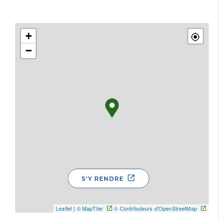
+
−
S'Y RENDRE
Leaflet
|
© MapTiler
© Contributeurs d'OpenStreetMap