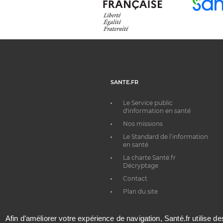
SANTE.FR
Le Service public
d'information en santé
Nos missions
Le Standard de l’information
en santé
La charte Santé.fr
Décryptage
Contact
Plan du site
Afin d’améliorer votre expérience de navigation, Santé.fr utilise d