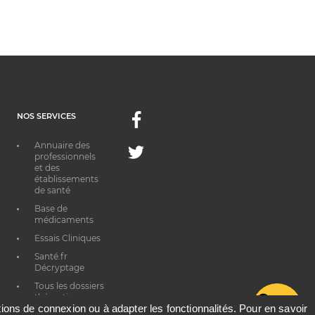
NOS SERVICES
Facebook
Annuaire des
Twitter
professionnels
et des
établissements
de santé
Base de
médicaments
Essais Cliniques
Santé.fr
Décryptage
Tous les dossiers
thématiques
G
ations de connexion ou à adapter les fonctionnalités. Pour en savoir