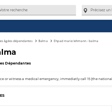
es âgées dépendantes
Balma
Ehpad marie lehmann - balma
alma
ées Dépendantes
ience or witness a medical emergency, immediatly call 15 (the nation
CES