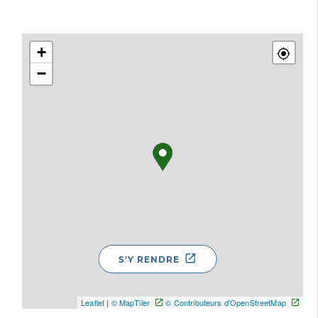
+
−
S'Y RENDRE
Leaflet
|
© MapTiler
© Contributeurs d'OpenStreetMap