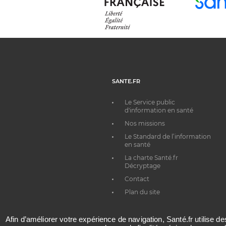
SANTE.FR
Le Service public
d'information en santé
Nos missions
Le Standard de l’information
en santé
La charte Santé.fr
Décryptage
Contact
Plan du site
Afin d’améliorer votre expérience de navigation, Santé.fr utilise d