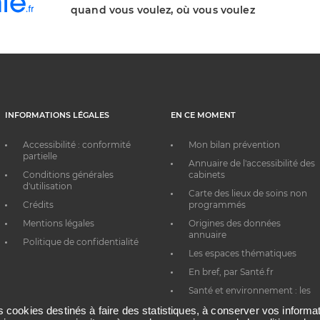
quand vous voulez, où vous voulez
INFORMATIONS LÉGALES
EN CE MOMENT
Accessibilité : conformité
Mon bilan prévention
partielle
Annuaire de l'accessibilité des
Conditions générales
cabinets
d'utilisation
Carte des lieux de soins non
Crédits
programmés
Mentions légales
Origines des données
annuaire
Politique de confidentialité
Les espaces thématiques
En bref, par Santé.fr
Santé et environnement : les
bons réflexes au quotidien
es cookies destinés à faire des statistiques, à conserver vos inform