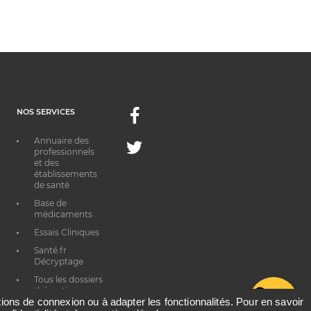
NOS SERVICES
Facebook
Annuaire des
Twitter
professionnels
et des
établissements
de santé
Base de
médicaments
Essais Cliniques
Santé.fr
Décryptage
Tous les dossiers
thématiques
G
ations de connexion ou à adapter les fonctionnalités. Pour en savoir