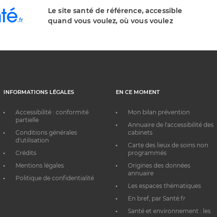
Le site santé de référence, accessible
quand vous voulez, où vous voulez
INFORMATIONS LÉGALES
EN CE MOMENT
Accessibilité : conformité
Mon bilan prévention
partielle
Annuaire de l'accessibilité des
Conditions générales
cabinets
d'utilisation
Carte des lieux de soins non
Crédits
programmés
Mentions légales
Origines des données
annuaire
Politique de confidentialité
Les espaces thématiques
En bref, par Santé.fr
Santé et environnement : les