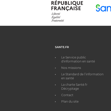
SANTE.FR
Le Service public
d'information en santé
Nos missions
Le Standard de l’information
en santé
La charte Santé.fr
Décryptage
Contact
Plan du site