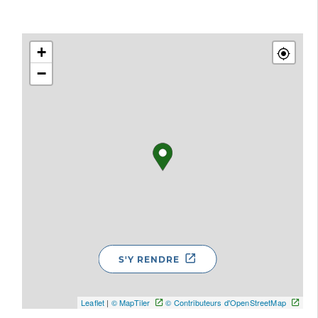
+
−
S'Y RENDRE
Leaflet
|
© MapTiler
© Contributeurs d'OpenStreetMap