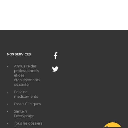
NOS SERVICES
Facebook
Annuaire des
Twitter
professionnels
et des
établissements
de santé
Base de
médicaments
Essais Cliniques
Santé.fr
Décryptage
Tous les dossiers
thématiques