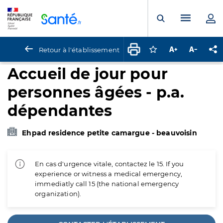
Panneau de gestion des cookies
Menu pr
Ouvrir la rech
Retour à l'établissement
Connectez-vous pour
Augmenter la t
Diminuer 
Pa
Accueil de jour pour
personnes âgées - p.a.
dépendantes
Ehpad residence petite camargue - beauvoisin
En cas d'urgence vitale, contactez le 15. If you
experience or witness a medical emergency,
immediatly call 15 (the national emergency
organization).