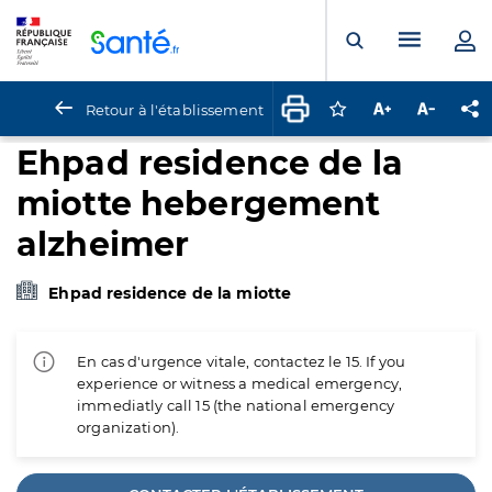
Panneau de gestion des cookies
Menu pr
Ouvrir la rech
Retour à l'établissement
Connectez-vous pour
Augmenter la t
Diminuer 
Pa
Ehpad residence de la
miotte hebergement
alzheimer
Ehpad residence de la miotte
En cas d'urgence vitale, contactez le 15. If you
experience or witness a medical emergency,
immediatly call 15 (the national emergency
organization).