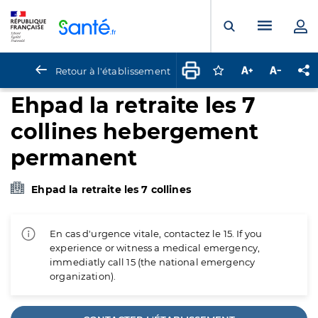
Panneau de gestion des cookies
Menu pr
Ouvrir la rech
Retour à l'établissement
Connectez-vous pour
Augmenter la t
Diminuer 
Pa
Ehpad la retraite les 7
collines hebergement
permanent
Ehpad la retraite les 7 collines
En cas d'urgence vitale, contactez le 15. If you
experience or witness a medical emergency,
immediatly call 15 (the national emergency
organization).