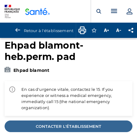
Panneau de gestion des cookies
Menu pr
Ouvrir la rech
Retour à l'établissement
Connectez-vous pour
Augmenter la t
Diminuer 
Pa
Ehpad blamont-
heb.perm. pad
Ehpad blamont
En cas d'urgence vitale, contactez le 15. If you
experience or witness a medical emergency,
immediatly call 15 (the national emergency
organization).
CONTACTER L'ÉTABLISSEMENT