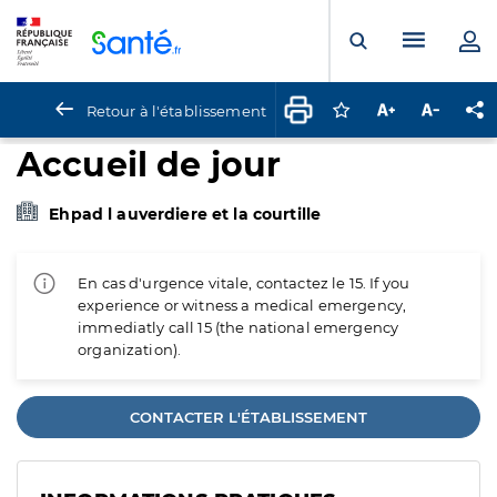
Panneau de gestion des cookies
Menu pr
Ouvrir la rech
Retour à l'établissement
Connectez-vous pour
Augmenter la t
Diminuer 
Pa
Accueil de jour
Ehpad l auverdiere et la courtille
En cas d'urgence vitale, contactez le 15. If you
experience or witness a medical emergency,
immediatly call 15 (the national emergency
organization).
CONTACTER L'ÉTABLISSEMENT