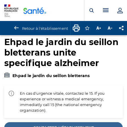
Panneau de gestion des cookies
Menu pr
Ouvrir la rech
Retour à l'établissement
Connectez-vous pour
Augmenter la t
Diminuer 
Pa
Ehpad le jardin du seillon
bletterans unite
specifique alzheimer
Ehpad le jardin du seillon bletterans
En cas d'urgence vitale, contactez le 15. If you
experience or witness a medical emergency,
immediatly call 15 (the national emergency
organization).