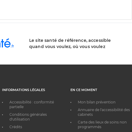
Le site santé de référence, accessible
quand vous voulez, où vous voulez
INFORMATIONS LÉGALES
EN CE MOMENT
Accessibilité : conformité
Mon bilan prévention
partielle
Annuaire de l'accessibilité des
Conditions générales
cabinets
d'utilisation
Carte des lieux de soins non
Crédits
programmés