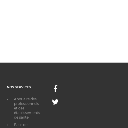
NOS SERVICES
Facebook
Annuaire des
Twitter
professionnels
et des
établissements
de santé
Base de