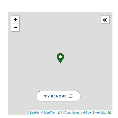
+
−
S'Y RENDRE
Leaflet
|
© MapTiler
© Contributeurs d'OpenStreetMap