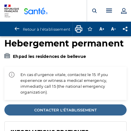
Panneau de gestion des cookies
Menu pr
Ouvrir la rech
Retour à l'établissement
Connectez-vous pour
Augmenter la t
Diminuer 
Pa
Hebergement permanent
Ehpad les residences de bellevue
En cas d'urgence vitale, contactez le 15. If you
experience or witness a medical emergency,
immediatly call 15 (the national emergency
organization).
CONTACTER L'ÉTABLISSEMENT