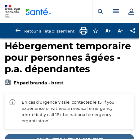
Panneau de gestion des cookies
Menu pr
Ouvrir la rech
Retour à l'établissement
Connectez-vous pour
Augmenter la t
Diminuer 
Pa
Hébergement temporaire
pour personnes âgées -
p.a. dépendantes
Ehpad branda - brest
En cas d'urgence vitale, contactez le 15. If you
experience or witness a medical emergency,
immediatly call 15 (the national emergency
organization).