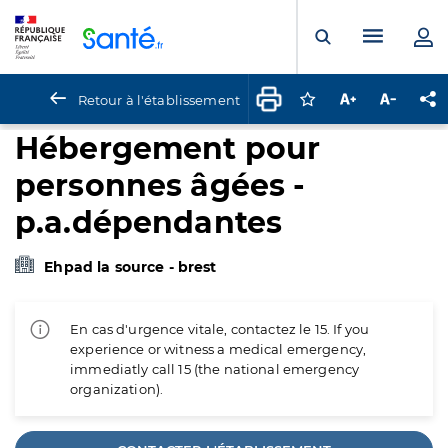
Panneau de gestion des cookies
Menu pr
Ouvrir la rech
Retour à l'établissement
Connectez-vous pour
Augmenter la t
Diminuer 
Pa
Hébergement pour
personnes âgées -
p.a.dépendantes
Ehpad la source - brest
En cas d'urgence vitale, contactez le 15. If you
experience or witness a medical emergency,
immediatly call 15 (the national emergency
organization).