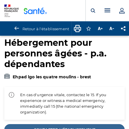
Panneau de gestion des cookies
Menu pr
Ouvrir la rech
Retour à l'établissement
Connectez-vous pour
Augmenter la t
Diminuer 
Pa
Hébergement pour
personnes âgées - p.a.
dépendantes
Ehpad lgo les quatre moulins - brest
En cas d'urgence vitale, contactez le 15. If you
experience or witness a medical emergency,
immediatly call 15 (the national emergency
organization).